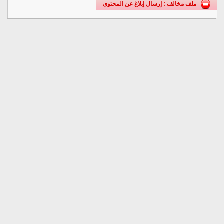
ملف مخالف : إرسال إبلاغ عن المحتوى