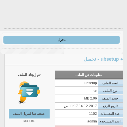
دخول
● ubsetup - تحميل
تم إيجاد الملف
معلومات عن الملف
اسم الملف
ubsetup
نوع الملف
rar
حجم الملف
2.06 MB
تاريخ الرفع
14-12-2017 11:17 ص
عدد التحميلات
1102
اضغط هنا لتنزيل الملف
اسم المستخدم
admin
2.06 MB